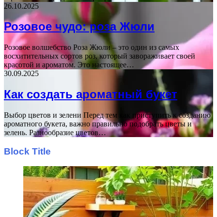
26.10.2025
Розовое чудо: роза Жюли
Розовое волшебство Роза Жюли – это один из самых
восхитительных сортов роз, который завораживает своей
красотой и ароматом. Это настоящее…
30.09.2025
Как создать ароматный букет
Выбор цветов и зелени Перед тем как приступить к созданию
ароматного букета, важно правильно подобрать цветы и
зелень. Разнообразие цветов…
Block Title