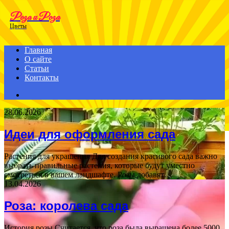
Menu
Роза и Роза
Цветы
Главная
О сайте
Статьи
Контакты
Search
for
28.06.2026
Идеи для оформления сада
Растения для украшения Для создания красивого сада важно
выбрать правильные растения, которые будут уместно
смотреться в вашем ландшафте. Розы добавят…
13.04.2026
Роза: королева сада
История розы Считается, что роза была выращена более 5000