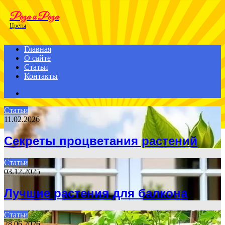
Menu
Роза и Роза
Цветы
Главная
О сайте
Статьи
Контакты
Search
for
Статьи
11.02.2026
Секреты процветания растений
Статьи
03.12.2025
Лучшие растения для балкона
Статьи
28.06.2026